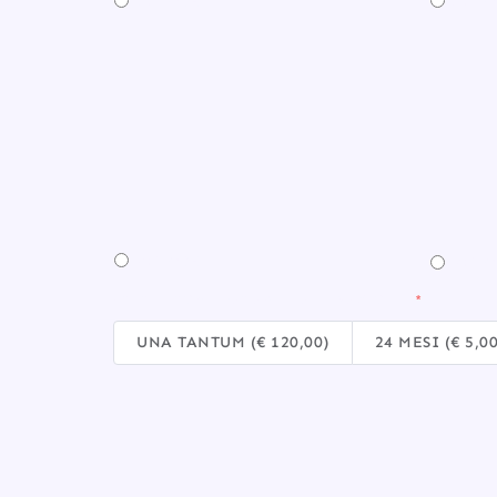
10 MORE
20 MO
30 MORE
50 MO
SCEGLI COME PAGARE L'ATTIVAZIONE
UNA TANTUM (€ 120,00)
24 MESI (€ 5,0