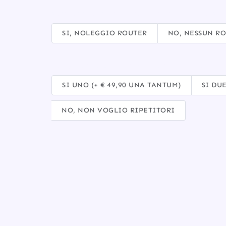
VUOI AGGIUNGERE IL ROUTER FRITZ! ULTRA VE
SI, NOLEGGIO ROUTER
NO, NESSUN R
HAI BISOGNO DI UN RIPETITORE WIFI? (UTILE 
SI UNO (+ € 49,90 UNA TANTUM)
SI DUE
NO, NON VOGLIO RIPETITORI