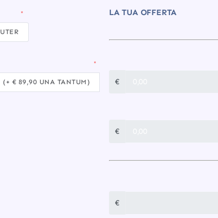
LA TUA OFFERTA
LOCE?
OUTER
CONNESSIONE
SE HAI UNA CASA GRANDE)
€
 (+ € 89,90 UNA TANTUM)
CONFIGURAZIONE
€
TOTALE UNA TANTUM
€