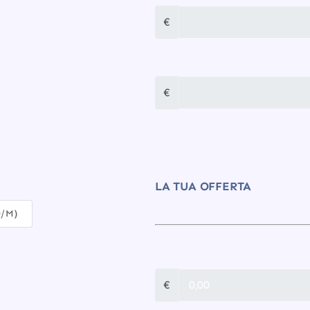
RE
€
TOTALE MENSILE
€
RE
LA TUA OFFERTA
0/M)
CONNESSIONE
€