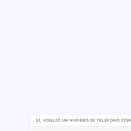
HAI BISOGNO DI UNA LINEA TELEFONICA FISSA
SI, VOGLIO UN NUMERO DI TELEFONO FIS