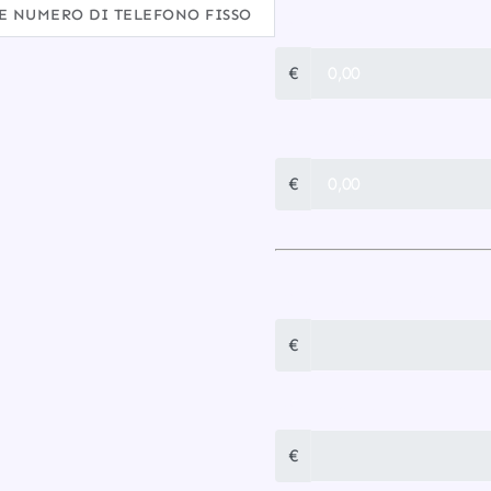
LE NUMERO DI TELEFONO FISSO
CONNESSIONE
€
CONFIGURAZIONE
€
TOTALE UNA TANTUM
€
TOTALE MENSILE
€